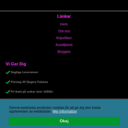
Länkar
Hem
Om oss
Köpvillkor
Kundtjänst
Bloggen
Vi Ger Dig
Dagliga Leveranser
Företag 30 Dagars Faktura
Fri frakt på ordrar över 1000kr
Personligt bemötande & snabb service
Denna webbsida använder cookies för att ge dig den bästa
upplevelsen av webbsidan.
Mer information
Okej