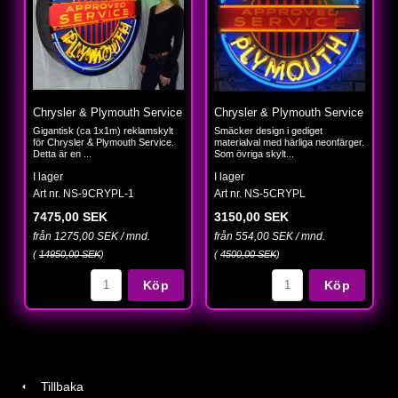
Chrysler & Plymouth Service
Chrysler & Plymouth Service
Gigantisk (ca 1x1m) reklamskylt
Smäcker design i gediget
för Chrysler & Plymouth Service.
materialval med härliga neonfärger.
Detta är en ...
Som övriga skylt...
I lager
I lager
Art nr. NS-9CRYPL-1
Art nr. NS-5CRYPL
7475,00 SEK
3150,00 SEK
från 1275,00 SEK / mnd.
från 554,00 SEK / mnd.
(
14950,00 SEK
)
(
4500,00 SEK
)
Köp
Köp
Tillbaka