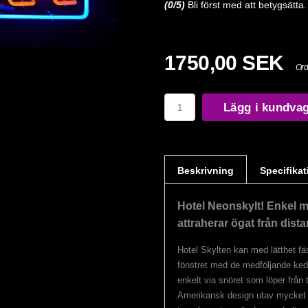
(
0
/5)
Bli först med att betygsätta.
1750,00 SEK
Ord
Lägg i kundva
Beskrivning
Specifikat
Hotel Neonskylt! Enkel 
attraherar ögat från dista
Hotel Skylten kan med lätthet fä
fönstret med de medföljande ked
enkelt via snöret som löper från
Amerikansk design utav mycket h