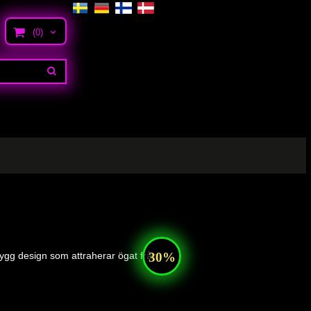
(0)
snygg design som attraherar ögat från