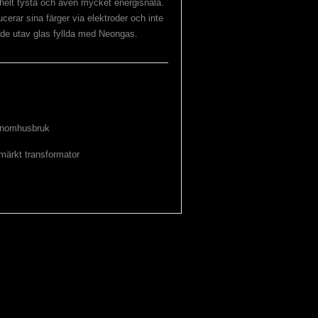
 helt tysta och även mycket energisnåla.
erar sina färger via elektroder och inte
ade utav glas fyllda med Neongas.
 inomhusbruk
märkt transformator