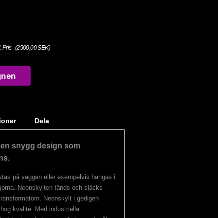
. Pris
(2500,00 SEK)
gnen
ioner
Dela
men snygg design som
ns.
stas på väggen eller exempelvis hängas i
jorna. Neonskylten tänds och släcks
 transformatorn. Neonskylt i gedigen
ög kvalité. Med industriella