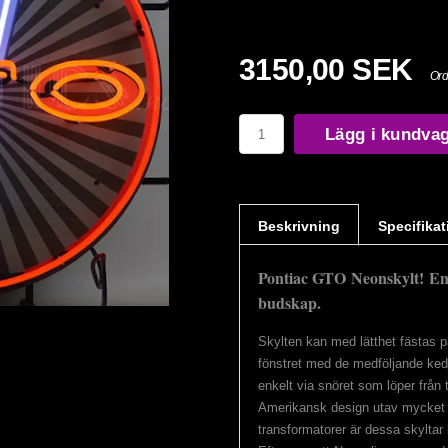
3150,00 SEK
Ord
Lägg i kundva
Beskrivning
Specifikat
Pontiac GTO Neonskylt!
En 
budskap.
Skylten kan med lätthet fästas 
fönstret med de medföljande ked
enkelt via snöret som löper från
Amerikansk design utav mycket h
transformatorer är dessa skyltar