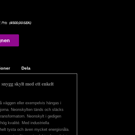
. Pris
(4500,00 SEK)
gnen
ioner
Dela
snygg skylt med ett enkelt
på väggen eller exempelvis hängas i
jorna. Neonskylten tänds och släcks
 transformatorn. Neonskylt i gedigen
ög kvalité. Med industriella
 helt tysta och även mycket energisnåla.