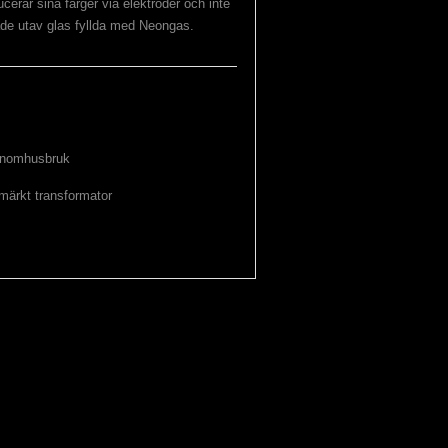
erar sina färger via elektroder och inte
kade utav glas fyllda med Neongas.
 inomhusbruk
märkt transformator