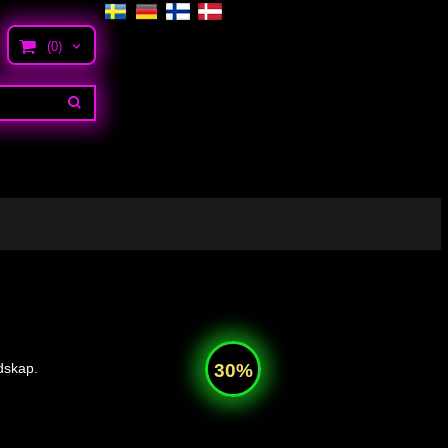
(0)
dskap.