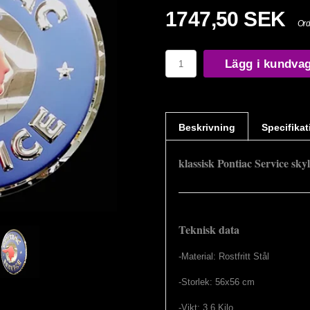
1747,50 SEK
Ord
Lägg i kundva
Beskrivning
Specifikat
klassisk Pontiac Service skylt 
Teknisk data
-Material: Rostfritt Stål
-Storlek: 56x56 cm
-Vikt: 3.6 Kilo