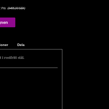
. Pris
(3495,00 SEK)
gnen
ioner
Dela
i rostfritt stål.