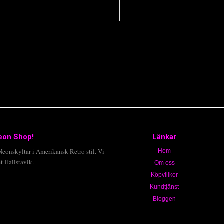
eon Shop!
Länkar
onskyltar i Amerikansk Retro stil. Vi
Hem
t Hallstavik.
Om oss
Köpvillkor
Kundtjänst
Bloggen