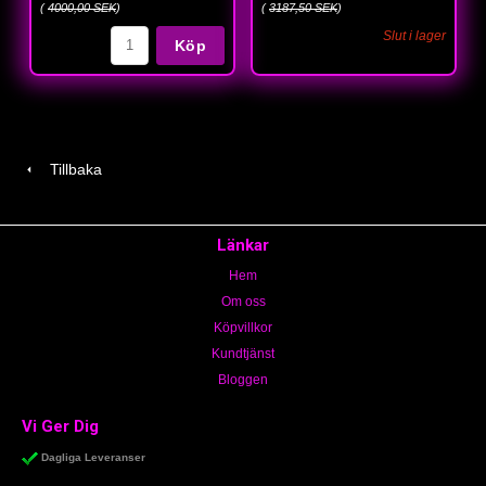
(
4000,00 SEK
)
(
3187,50 SEK
)
Slut i lager
Köp
Tillbaka
Länkar
Hem
Om oss
Köpvillkor
Kundtjänst
Bloggen
Vi Ger Dig
Dagliga Leveranser