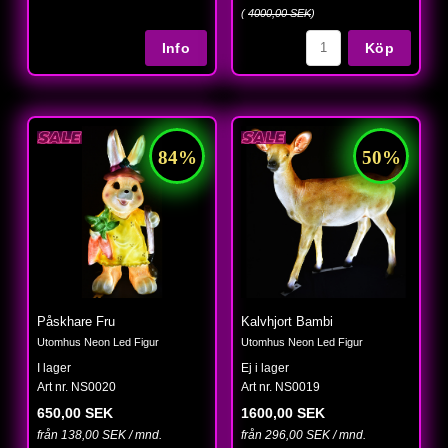
(
4000,00 SEK
)
Köp
Påskhare Fru
Kalvhjort Bambi
Utomhus Neon Led Figur
Utomhus Neon Led Figur
I lager
Ej i lager
Art nr. NS0020
Art nr. NS0019
650,00 SEK
1600,00 SEK
från 138,00 SEK / mnd.
från 296,00 SEK / mnd.