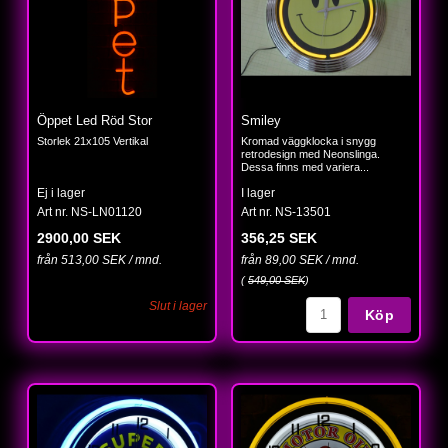
Öppet Led Röd Stor
Smiley
Storlek 21x105 Vertikal
Kromad väggklocka i snygg
retrodesign med Neonslinga.
Dessa finns med variera...
Ej i lager
I lager
Art nr. NS-LN01120
Art nr. NS-13501
2900,00 SEK
356,25 SEK
från 513,00 SEK / mnd.
från 89,00 SEK / mnd.
(
549,00 SEK
)
Slut i lager
Köp