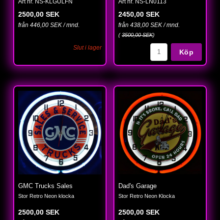
Art nr. NS-KLGULFN
Art nr. NS-LN0113
2500,00 SEK
2450,00 SEK
från 446,00 SEK / mnd.
från 438,00 SEK / mnd.
(
3500,00 SEK
)
Slut i lager
Köp
GMC Trucks Sales
Dad's Garage
Stor Retro Neon klocka
Stor Retro Neon Klocka
2500,00 SEK
2500,00 SEK