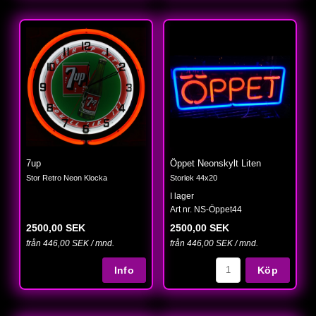
7up
Öppet Neonskylt Liten
Stor Retro Neon Klocka
Storlek 44x20
I lager
Art nr. NS-Öppet44
2500,00 SEK
2500,00 SEK
från 446,00 SEK / mnd.
från 446,00 SEK / mnd.
Köp