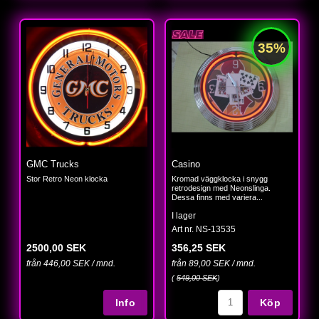
GMC Trucks
Casino
Stor Retro Neon klocka
Kromad väggklocka i snygg
retrodesign med Neonslinga.
Dessa finns med variera...
I lager
Art nr. NS-13535
2500,00 SEK
356,25 SEK
från 446,00 SEK / mnd.
från 89,00 SEK / mnd.
(
549,00 SEK
)
Köp