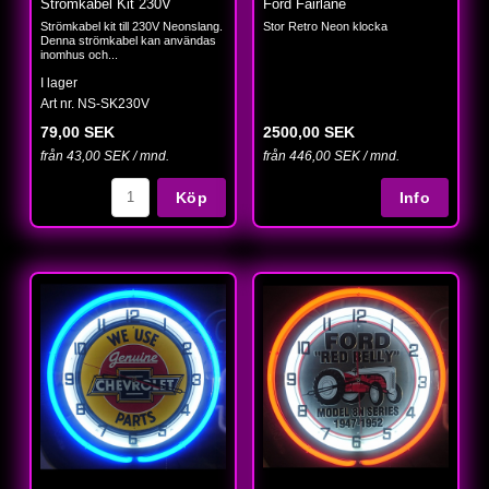
Strömkabel Kit 230V
Ford Fairlane
Strömkabel kit till 230V Neonslang.
Stor Retro Neon klocka
Denna strömkabel kan användas
inomhus och...
I lager
Art nr. NS-SK230V
79,00 SEK
2500,00 SEK
från 43,00 SEK / mnd.
från 446,00 SEK / mnd.
Köp