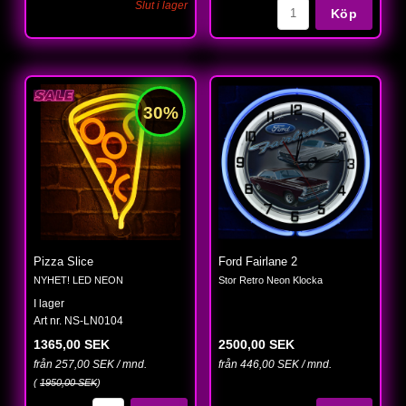
Slut i lager
Köp
Pizza Slice
Ford Fairlane 2
NYHET! LED NEON
Stor Retro Neon Klocka
I lager
Art nr. NS-LN0104
1365,00 SEK
2500,00 SEK
från 257,00 SEK / mnd.
från 446,00 SEK / mnd.
(
1950,00 SEK
)