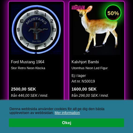
Ford Mustang 1964
Kalvhjort Bambi
Stor Retro Neon Klocka
Utomhus Neon Led Figur
Ej i lager
Art nr. NS0019
2500,00 SEK
1600,00 SEK
från 446,00 SEK / mnd.
från 296,00 SEK / mnd.
(
3187,50 SEK
)
Denna webbsida använder cookies för att ge dig den bästa
Slut i lager
upplevelsen av webbsidan.
Mer information
Okej