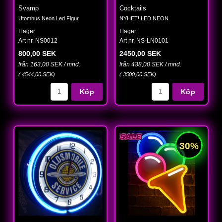
Svamp
Cocktails
Utomhus Neon Led Figur
NYHET! LED NEON
I lager
I lager
Art nr. NS0012
Art nr. NS-LN0101
800,00 SEK
2450,00 SEK
från 163,00 SEK / mnd.
från 438,00 SEK / mnd.
(
4544,00 SEK
)
(
3500,00 SEK
)
Köp
Köp