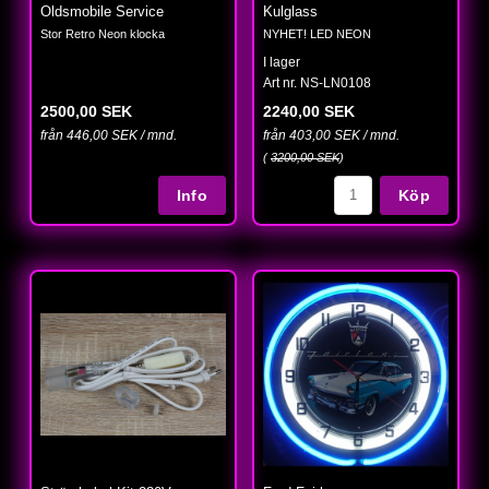
Oldsmobile Service
Kulglass
Stor Retro Neon klocka
NYHET! LED NEON
I lager
Art nr. NS-LN0108
2500,00 SEK
2240,00 SEK
från 446,00 SEK / mnd.
från 403,00 SEK / mnd.
(
3200,00 SEK
)
Köp