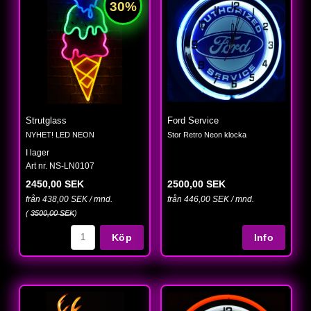
Strutglass
Ford Service
NYHET! LED NEON
Stor Retro Neon klocka
I lager
Art nr. NS-LN0107
2450,00 SEK
2500,00 SEK
från 438,00 SEK / mnd.
från 446,00 SEK / mnd.
(
3500,00 SEK
)
Köp