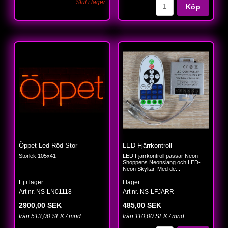
Slut i lager
Köp
Öppet Led Röd Stor
LED Fjärrkontroll
Storlek 105x41
LED Fjärrkontroll passar Neon
Shoppens Neonslang och LED-
Neon Skyltar. Med de...
Ej i lager
I lager
Art nr. NS-LN01118
Art nr. NS-LFJARR
2900,00 SEK
485,00 SEK
från 513,00 SEK / mnd.
från 110,00 SEK / mnd.