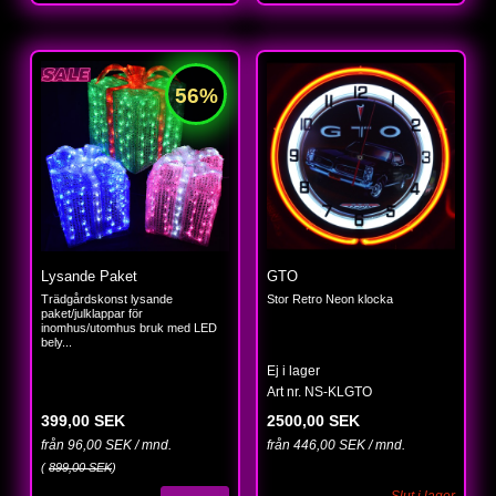
Lysande Paket
GTO
Trädgårdskonst lysande
Stor Retro Neon klocka
paket/julklappar för
inomhus/utomhus bruk med LED
bely...
Ej i lager
Art nr. NS-KLGTO
399,00 SEK
2500,00 SEK
från 96,00 SEK / mnd.
från 446,00 SEK / mnd.
(
899,00 SEK
)
Slut i lager