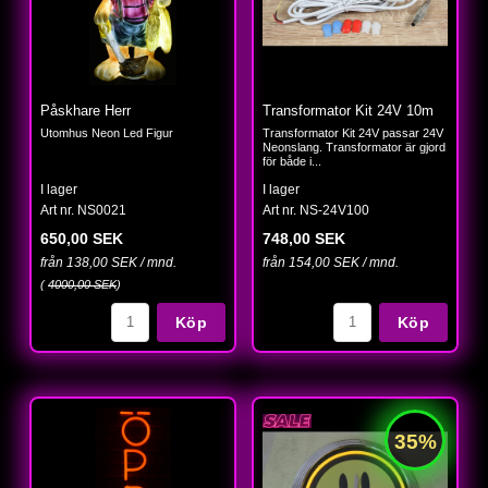
Påskhare Herr
Transformator Kit 24V 10m
Utomhus Neon Led Figur
Transformator Kit 24V passar 24V
Neonslang. Transformator är gjord
för både i...
I lager
I lager
Art nr. NS0021
Art nr. NS-24V100
650,00 SEK
748,00 SEK
från 138,00 SEK / mnd.
från 154,00 SEK / mnd.
(
4000,00 SEK
)
Köp
Köp