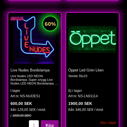
Live Nudes Bordslampa
Öppet Led Grön Liten
Live Nudes LED NEON
Storlek 55x23
Bordslampa. Super snygg Live
Nudes LED NEON Bordslampa. ...
I lager
Ej i lager
Art nr. NS-NUDES1
Art nr. NS-LN01114
600,00 SEK
1900,00 SEK
från 129,00 SEK / mnd.
från 346,00 SEK / mnd.
(
1500,00 SEK
)
Slut i lager
Köp