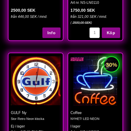
Art nr. NS-LN0110
2500,00 SEK
1750,00 SEK
från 446,00 SEK / mnd.
från 321,00 SEK / mnd.
(
2500,00 SEK
)
Köp
GULF Ny
Coffee
Stor Retro Neon klocka
NYHET! LED NEON
Ej i lager
I lager