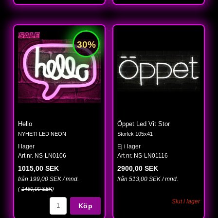
Hello
Öppet Led Vit Stor
NYHET! LED NEON
Storlek 105x41
I lager
Ej i lager
Art nr. NS-LN0106
Art nr. NS-LN01116
1015,00 SEK
2900,00 SEK
från 199,00 SEK / mnd.
från 513,00 SEK / mnd.
(
1450,00 SEK
)
Slut i lager
Köp