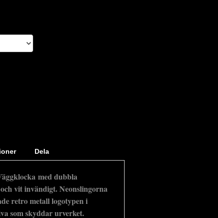
ioner
Dela
Väggklocka med dubbla
och vit invändigt. Neonslingorna
ade retro metall logotypen i
va som skyddar urverket.