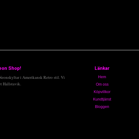
eon Shop!
Länkar
onskyltar i Amerikansk Retro stil. Vi
Hem
t Hallstavik.
Om oss
Köpvillkor
Kundtjänst
Bloggen