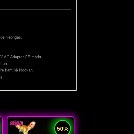
ande Neongas.
0V AC Adapter CE märkt.
teri.
dre kant på klockan.
up.