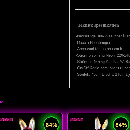
Teknisk specifikation
-Neonslinga utav glas innehåll
-Dubbla NeonSlingor.
-Anpassad för inomhusbruk.
-Strömförsörjning Neon: 220-24
-Strömförsörjning Klocka: AA Bat
-On/Off Kedja som löper ut i ne
-Storlek: 48cm Bred x 14cm Dj
ke