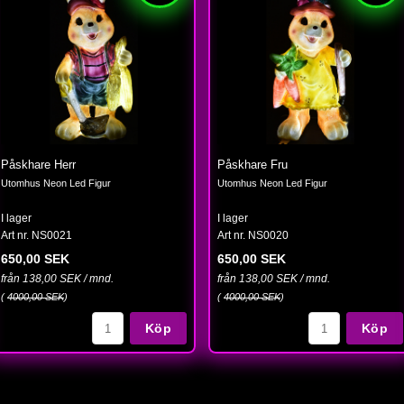
Påskhare Herr
Påskhare Fru
Utomhus Neon Led Figur
Utomhus Neon Led Figur
I lager
I lager
Art nr. NS0021
Art nr. NS0020
650,00 SEK
650,00 SEK
från 138,00 SEK / mnd.
från 138,00 SEK / mnd.
(
4000,00 SEK
)
(
4000,00 SEK
)
Köp
Köp