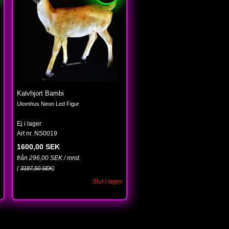
Kalvhjort Bambi
Utomhus Neon Led Figur
Ej i lager
Art nr. NS0019
1600,00 SEK
från 296,00 SEK / mnd.
(
3187,50 SEK
)
Slut i lager