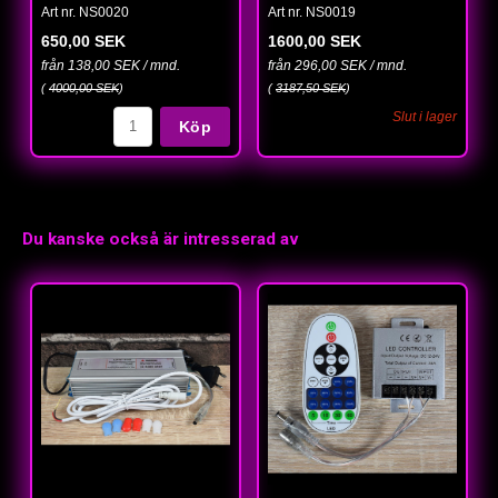
Art nr. NS0020
Art nr. NS0019
650,00 SEK
1600,00 SEK
från 138,00 SEK / mnd.
från 296,00 SEK / mnd.
(
4000,00 SEK
)
(
3187,50 SEK
)
Slut i lager
Köp
Du kanske också är intresserad av