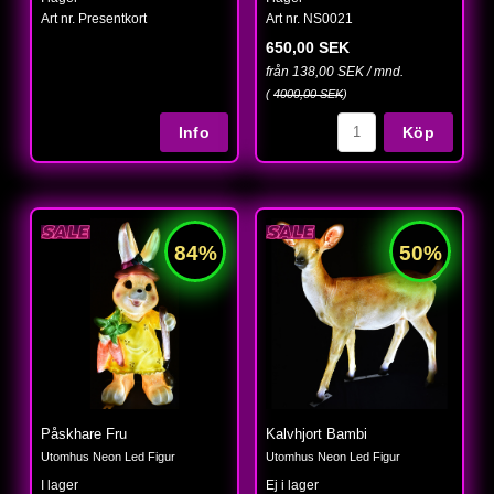
Art nr. Presentkort
Art nr. NS0021
650,00 SEK
från 138,00 SEK / mnd.
(
4000,00 SEK
)
Köp
Påskhare Fru
Kalvhjort Bambi
Utomhus Neon Led Figur
Utomhus Neon Led Figur
I lager
Ej i lager