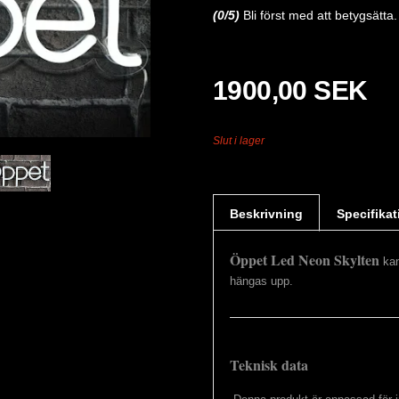
(
0
/5)
Bli först med att betygsätta.
1900,00 SEK
Slut i lager
Beskrivning
Specifikat
Öppet Led Neon Skylten
kan
hängas upp.
Teknisk data