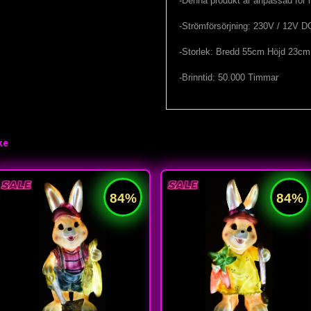
-Denna produkt är anpassad för
-Strömförsörjning: 230V / 12V D
-Storlek: Bredd 55cm Höjd 23cm
-Brinntid: 50.000 Timmar
ke