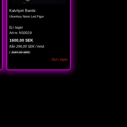
Kalvhjort Bambi
Utomhus Neon Led Figur
Ej i lager
Art nr. NS0019
1600,00 SEK
från 296,00 SEK / mnd.
(
3187,50 SEK
)
Slut i lager