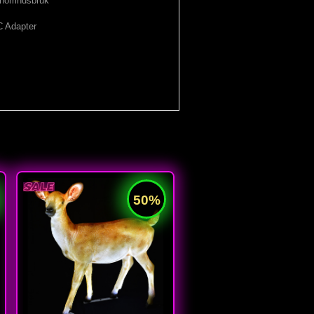
 inomhusbruk
C Adapter