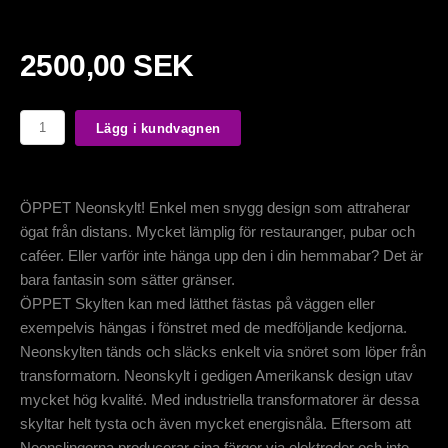
2500,00 SEK
Lägg i kundvagnen
ÖPPET Neonskylt! Enkel men snygg design som attraherar
ögat från distans. Mycket lämplig för restauranger, pubar och
caféer. Eller varför inte hänga upp den i din hemmabar? Det är
bara fantasin som sätter gränser.
ÖPPET Skylten kan med lätthet fästas på väggen eller
exempelvis hängas i fönstret med de medföljande kedjorna.
Neonskylten tänds och släcks enkelt via snöret som löper från
transformatorn. Neonskylt i gedigen Amerikansk design utav
mycket hög kvalité. Med industriella transformatorer är dessa
skyltar helt tysta och även mycket energisnåla. Eftersom att
Neonslingorna producerar sina färger via elektroder och inte