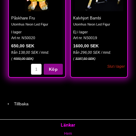
Påskhare Fru
Kalvhjort Bambi
Utomhus Neon Led Figur
Utomhus Neon Led Figur
I lager
Ej i lager
Art nr. NS0020
Art nr. NS0019
650,00 SEK
1600,00 SEK
från 138,00 SEK / mnd.
från 296,00 SEK / mnd.
(
4000,00 SEK
)
(
3187,50 SEK
)
Slut i lager
Köp
Tillbaka
Länkar
Hem