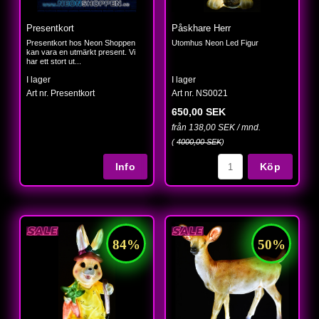
Presentkort
Påskhare Herr
Presentkort hos Neon Shoppen
Utomhus Neon Led Figur
kan vara en utmärkt present. Vi
har ett stort ut...
I lager
I lager
Art nr. Presentkort
Art nr. NS0021
650,00 SEK
från 138,00 SEK / mnd.
(
4000,00 SEK
)
Köp