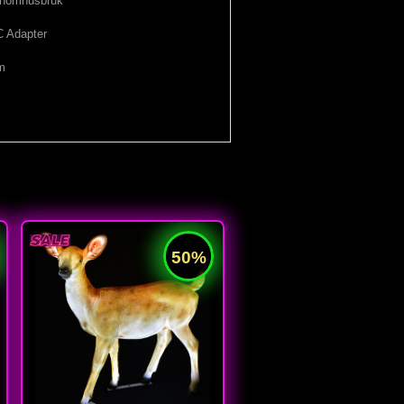
 inomhusbruk
C Adapter
m