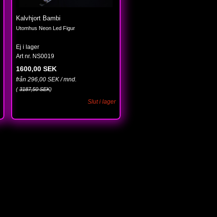
Kalvhjort Bambi
Utomhus Neon Led Figur
Ej i lager
Art nr. NS0019
1600,00 SEK
från 296,00 SEK / mnd.
(
3187,50 SEK
)
Slut i lager