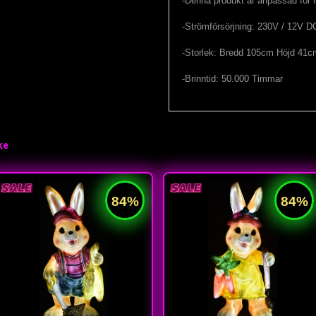
-Denna produkt är anpassad för
-Strömförsörjning: 230V / 12V D
-Storlek: Bredd 105cm Höjd 41c
-Brinntid: 50.000 Timmar
ke