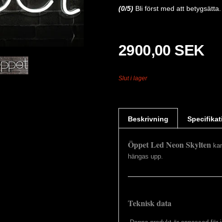
(
0
/5)
Bli först med att betygsätta.
2900,00 SEK
Slut i lager
Beskrivning
Specifikat
Öppet Led Neon Skylten
kan
hängas upp.
Teknisk data