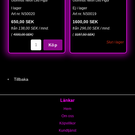
Utomhus Neon Led Figur
Utomhus Neon Led Figur
I lager
Ej i lager
Art nr. NS0020
Art nr. NS0019
650,00 SEK
1600,00 SEK
från 138,00 SEK / mnd.
från 296,00 SEK / mnd.
(
4000,00 SEK
)
(
3187,50 SEK
)
Slut i lager
Köp
Tillbaka
Länkar
Hem
Om oss
Köpvillkor
Kundtjänst