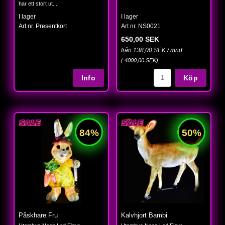
har ett stort ut...
I lager
I lager
Art nr. Presentkort
Art nr. NS0021
650,00 SEK
från 138,00 SEK / mnd.
(
4000,00 SEK
)
Köp
Påskhare Fru
Kalvhjort Bambi